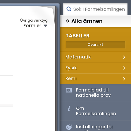
ATEMATIK
Alla ämnen
Övriga verktyg
Formler
SIK
TABELLER
EMI
Översikt
Matematik
ABELLER
Fysik
Kemi
Formelblad till
nationella prov
Om
Formelsamlingen
Inställningar för