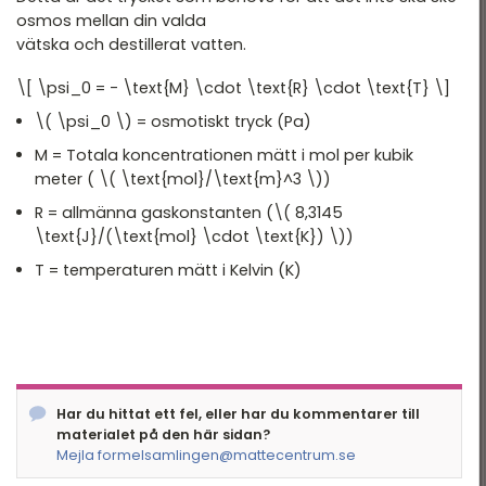
osmos mellan din valda
vätska och destillerat vatten.
\[ \psi_0 = - \text{M} \cdot \text{R} \cdot \text{T} \]
\( \psi_0 \) = osmotiskt tryck (Pa)
M = Totala koncentrationen mätt i mol per kubik
meter ( \( \text{mol}/\text{m}^3 \))
R = allmänna gaskonstanten (\( 8,3145
\text{J}/(\text{mol} \cdot \text{K}) \))
T = temperaturen mätt i Kelvin (K)
Har du hittat ett fel, eller har du kommentarer till
materialet på den här sidan?
Mejla formelsamlingen@mattecentrum.se