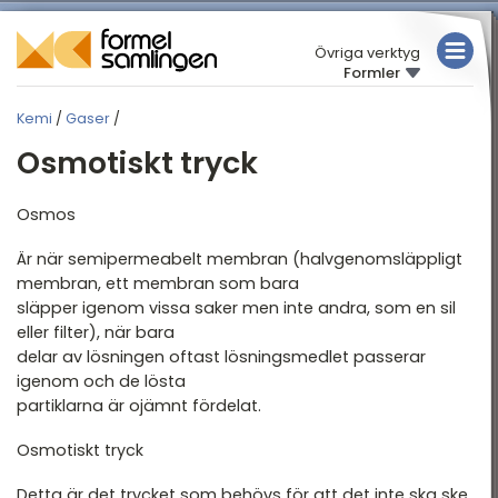
Övriga verktyg
Formler
MATEMATIK
Kemi
/
Gaser
/
FYSIK
KEMI
Osmotiskt tryck
KEMI
Översikt
Osmos
Begrepp
TABELLER
Elektrokemi
Är när semipermeabelt membran (halvgenomsläppligt
membran, ett membran som bara
Gaser
släpper igenom vissa saker men inte andra, som en sil
eller filter), när bara
Kemisk Jämvikt
delar av lösningen oftast lösningsmedlet passerar
Substansmängd
igenom och de lösta
partiklarna är ojämnt fördelat.
Syror och baser
Osmotiskt tryck
Termokemi
Detta är det trycket som behövs för att det inte ska ske