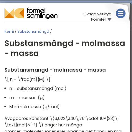
Övriga verktyg
Formler
MATEMATIK
Kemi
/
Substansmängd
/
FYSIK
KEMI
Substansmängd - molmassa
KEMI
Översikt
- massa
Begrepp
TABELLER
Elektrokemi
Substansmängd - molmassa - massa
Gaser
\[ n = \frac{m}{M} \]
n = substansmängd (mol)
Kemisk Jämvikt
m = massan (g)
Substansmängd
M = molmassa (g/mol)
Syror och baser
Avogadros konstant \(6,022\,140\,76 \cdot 10^{23}\;
Termokemi
\text{mol}^{-1} \) anger hur många
atomer, molekyler, joner eller liknande det finns i en mol