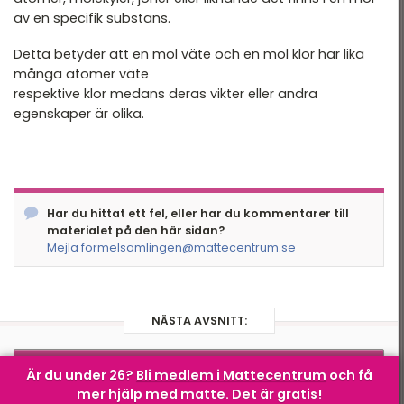
av en specifik substans.
Detta betyder att en mol väte och en mol klor har lika
många atomer väte
respektive klor medans deras vikter eller andra
egenskaper är olika.
Har du hittat ett fel, eller har du kommentarer till
materialet på den här sidan?
Mejla formelsamlingen@mattecentrum.se
NÄSTA AVSNITT:
SUBSTANSMÄNGD –
Är du under 26?
Bli medlem i Mattecentrum
och få
Koncentrationen
mer hjälp med matte.
Det är gratis!