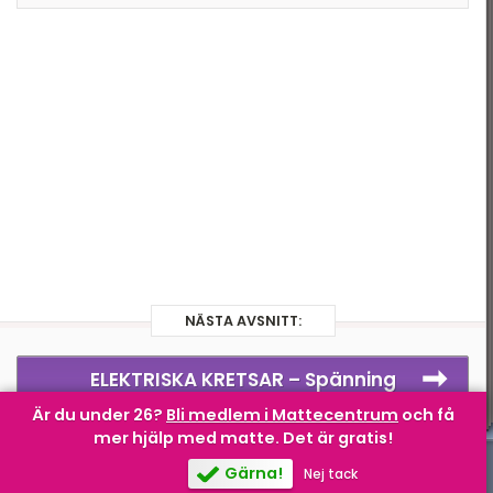
Optik
Ljus
Astronomi
Modern fysik
Atomfysik
NÄSTA AVSNITT:
ELEKTRISKA KRETSAR –
Spänning
Är du under 26?
Bli medlem i Mattecentrum
och få
mer hjälp med matte.
Det är gratis!
Gärna!
Nej tack