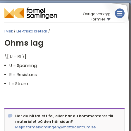
Övriga verktyg
Formler
MATEMATIK
Fysik
/
Elektriska kretsar
/
FYSIK
FYSIK
Ohms lag
KEMI
Översikt
\[ U = RI \]
Rörelse
TABELLER
U = Spänning
Mekanik
R = Resistans
Elektriska kretsar
I = Ström
Elektricitet och
magnetism
Arbete och energi
Termofysik
Har du hittat ett fel, eller har du kommentarer till
materialet på den här sidan?
Akustik
Mejla formelsamlingen@mattecentrum.se