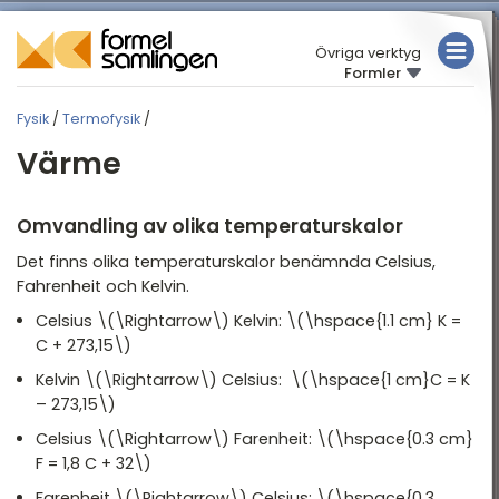
Övriga verktyg
Formler
MATEMATIK
Fysik
/
Termofysik
/
FYSIK
FYSIK
Värme
KEMI
Översikt
Rörelse
TABELLER
Omvandling av olika temperaturskalor
Mekanik
Det finns olika temperaturskalor benämnda Celsius,
Fahrenheit och Kelvin.
Elektriska kretsar
Celsius \(\Rightarrow\) Kelvin: \(\hspace{1.1 cm} K =
Elektricitet och
C + 273,15\)
magnetism
Kelvin \(\Rightarrow\) Celsius: \(\hspace{1 cm}C = K
Arbete och energi
– 273,15\)
Celsius \(\Rightarrow\) Farenheit: \(\hspace{0.3 cm}
Termofysik
F = 1,8 C + 32\)
Akustik
Farenheit \(\Rightarrow\) Celsius: \(\hspace{0.3