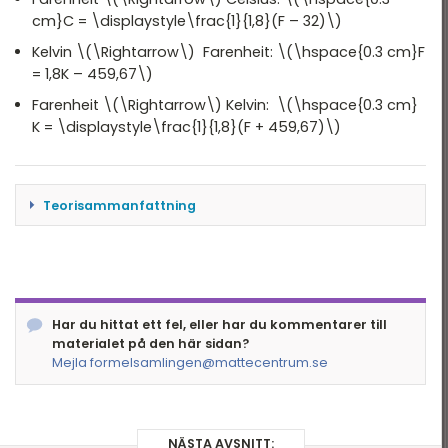
Optik
cm}C = \displaystyle\frac{1}{1,8}(F – 32)\)
Kelvin \(\Rightarrow\) Farenheit: \(\hspace{0.3 cm}F
Ljus
= 1,8K – 459,67\)
Astronomi
Farenheit \(\Rightarrow\) Kelvin: \(\hspace{0.3 cm}
K = \displaystyle\frac{1}{1,8}(F + 459,67)\)
Modern fysik
Atomfysik
Teorisammanfattning
Energi strävar alltid efter att utjämna
temperaturskillnader genom att spontant
strömma från varmare områden till kallare.
Denna process fortsätter tills
Har du hittat ett fel, eller har du kommentarer till
temperaturskillnaden har utjämnats.
materialet på den här sidan?
Värme är energi som överförs mellan områden
Mejla formelsamlingen@mattecentrum.se
med olika temperatur. Energiöverföringen kan i
princip ske på tre olika sätt:
NÄSTA AVSNITT: