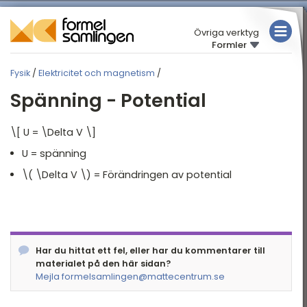
Övriga verktyg
Formler
MATEMATIK
Fysik
/
Elektricitet och magnetism
/
FYSIK
FYSIK
Spänning - Potential
KEMI
Översikt
\[ U = \Delta V \]
Rörelse
TABELLER
U = spänning
Mekanik
\( \Delta V \) = Förändringen av potential
Elektriska kretsar
Elektricitet och
magnetism
Arbete och energi
Har du hittat ett fel, eller har du kommentarer till
materialet på den här sidan?
Termofysik
Mejla formelsamlingen@mattecentrum.se
Akustik