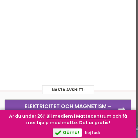
Optik
Ljus
Astronomi
Modern fysik
Atomfysik
NÄSTA AVSNITT:
ELEKTRICITET OCH MAGNETISM –
Elektrisk fältstyrka
Är du under 26?
Bli medlem i Mattecentrum
och få
mer hjälp med matte.
Det är gratis!
Gärna!
Nej tack