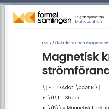
En gratistjänst från
Mattecentrum
Fysik
/
Elektricitet och magnetis
Magnetisk kr
strömförand
\[ F = I \cdot l\cdot B \]
\(I\) = Ström
\(B\) = Magnetisk flödest