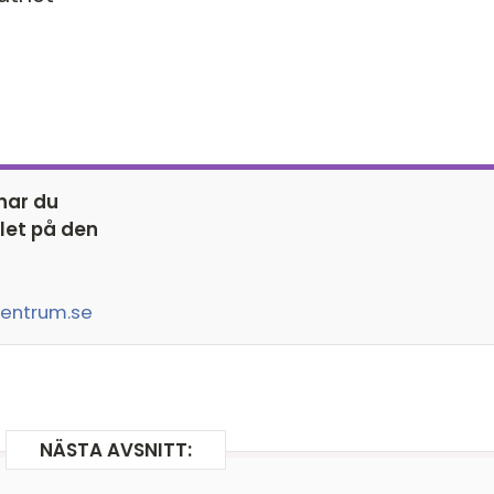
Op
Lj
As
Mo
At
 har du
let på den
entrum.se
NÄSTA AVSNITT: