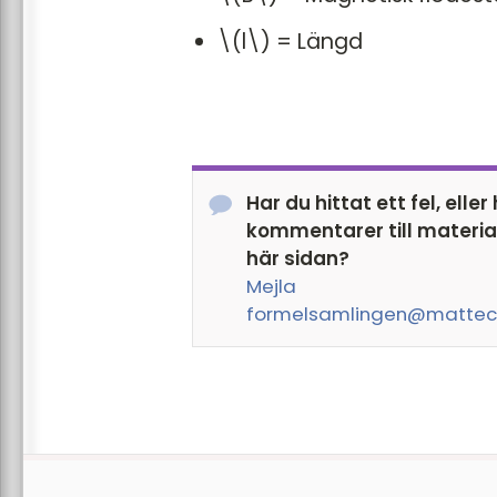
\(l\) = Längd
Har du hittat ett fel, eller
kommentarer till materia
här sidan?
Mejla
formelsamlingen@mattec