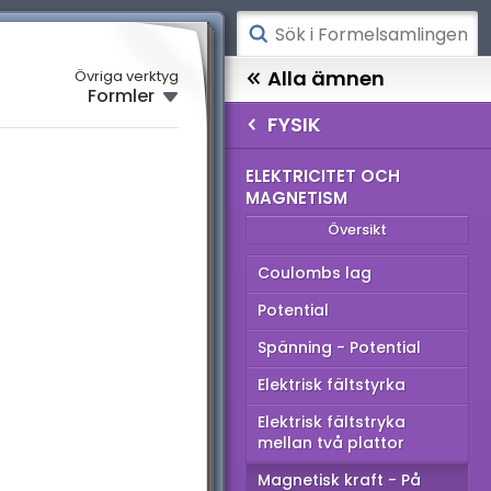
ATEMATIK
Alla ämnen
Övriga verktyg
Formler
SIK
FYSIK
SIK
EMI
Översikt
ELEKTRICITET OCH
MAGNETISM
relse
ABELLER
Översikt
kanik
Coulombs lag
ektriska kretsar
Potential
ektricitet och
Spänning - Potential
agnetism
Elektrisk fältstyrka
bete och energi
Elektrisk fältstryka
rmofysik
mellan två plattor
ustik
Magnetisk kraft - På