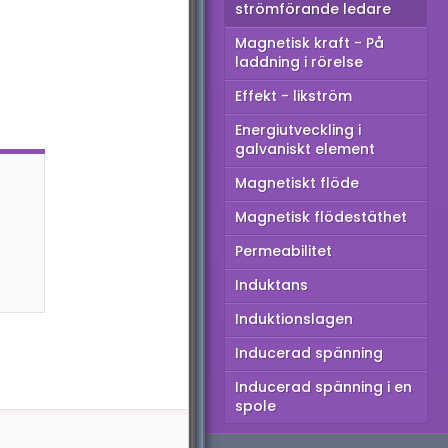
strömförande ledare
tik
Magnetisk kraft - På
us
laddning i rörelse
tronomi
Effekt - likström
Energiutveckling i
dern fysik
galvaniskt element
omfysik
Magnetiskt flöde
Magnetisk flödestäthet
Permeabilitet
Induktans
Induktionslagen
Inducerad spänning
Inducerad spänning i en
spole