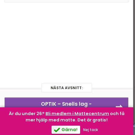
Optik
Ljus
Astronomi
Modern fysik
Atomfysik
NÄSTA AVSNITT:
OPTIK –
Snells lag -
brytningslagen
Är du under 26?
Bli medlem i Mattecentrum
och få
mer hjälp med matte.
Det är gratis!
Gärna!
Nej tack