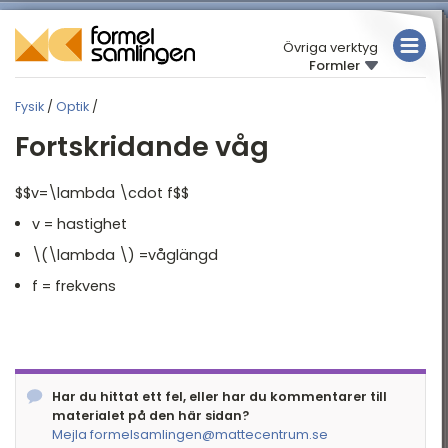
Övriga verktyg
Formler
MATEMATIK
Fysik
/
Optik
/
FYSIK
FYSIK
Fortskridande våg
KEMI
Översikt
$$v=\lambda \cdot f$$
Rörelse
TABELLER
v = hastighet
Mekanik
\(\lambda \) =våglängd
Elektriska kretsar
f = frekvens
Elektricitet och
magnetism
Arbete och energi
Termofysik
Har du hittat ett fel, eller har du kommentarer till
materialet på den här sidan?
Akustik
Mejla formelsamlingen@mattecentrum.se