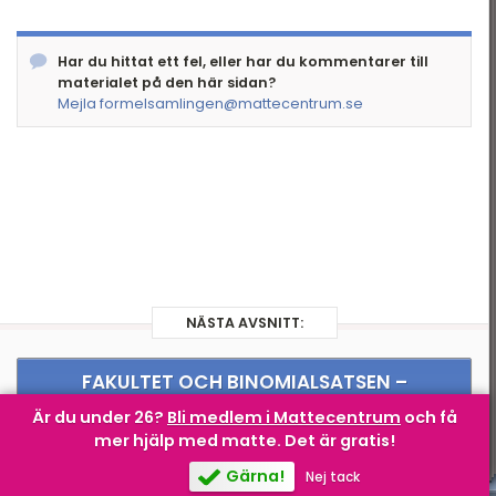
Andragradspolynom
Har du hittat ett fel, eller har du kommentarer till
Fakultet och
binomialsatsen
materialet på den här sidan?
Mejla formelsamlingen@mattecentrum.se
Geometri I
Geometri II
Trigonometri
Komplexa tal
Statistik
NÄSTA AVSNITT:
Infinitesimalkalkyl
FAKULTET OCH BINOMIALSATSEN –
Utvecklingar av olika binom \( (x
Är du under 26?
Bli medlem i Mattecentrum
och få
+ y)^n \)
mer hjälp med matte.
Det är gratis!
Gärna!
Nej tack