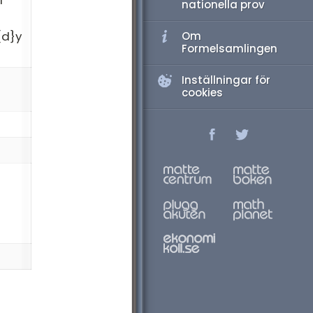
l
nationella prov
{d}y
Om
Formelsamlingen
Inställningar för
cookies