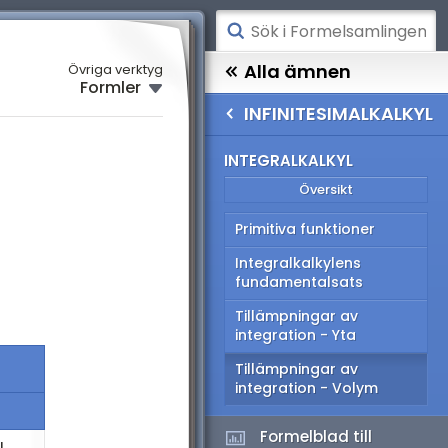
ATEMATIK
Alla ämnen
Övriga verktyg
Formler
SIK
MATEMATIK
INFINITESIMALKALKYL
EMI
FINITESIMALKALKYL
INTEGRALKALKYL
Översikt
Översikt
ABELLER
Primitiva funktioner
ymtoter
Integralkalkylens
fferentialkalkyl
fundamentalsats
Tillämpningar av
tegralkalkyl
integration - Yta
fferentialekvationer
Tillämpningar av
integration - Volym
meriska metoder
Formelblad till