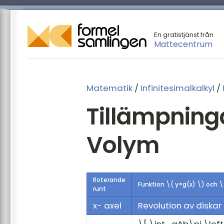
En gratistjänst från
Mattecentrum
Matematik
/
Infinitesimalkalkyl
/
Tillämpninga
Volym
Roterande
Funktion \( y=g(x) \) och \
runt
x- axel
Revolution av diskar 