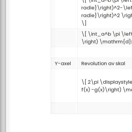
\[ \int_a^b\pi \left
radie}\right)^2-\lef
radie}\right)^2 \ri
\]
\[ \int_a^b \pi \lef
\right) \mathrm{d}x
Y-axel
Revolution av skal
\[ 2\pi \displaystyl
f(x) -g(x)\right) \