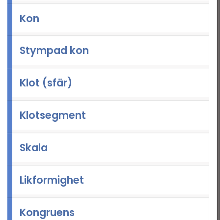
Andragradspolynom
Kon
Fakultet och
binomialsatsen
Stympad kon
Geometri I
Geometri II
Klot (sfär)
Trigonometri
Komplexa tal
Klotsegment
Statistik
Infinitesimalkalkyl
Skala
Likformighet
Kongruens