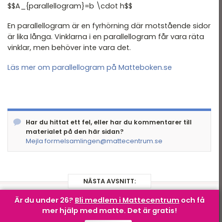
$$A_{parallellogram}=b \cdot h$$
Andragradspolynom
En parallellogram är en fyrhörning där motstående sidor
Fakultet och
är lika långa. Vinklarna i en parallellogram får vara räta
binomialsatsen
vinklar, men behöver inte vara det.
Geometri I
Läs mer om parallellogram på Matteboken.se
Geometri II
Trigonometri
Komplexa tal
Har du hittat ett fel, eller har du kommentarer till
Statistik
materialet på den här sidan?
Mejla formelsamlingen@mattecentrum.se
Infinitesimalkalkyl
NÄSTA AVSNITT:
Är du under 26?
Bli medlem i Mattecentrum
och få
GEOMETRI I –
Parallelltrapets
mer hjälp med matte.
Det är gratis!