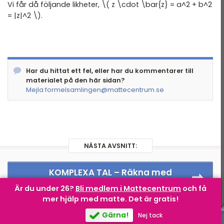
Vi får då följande likheter, \( z \cdot \bar{z} = a^2 + b^2
Andragradspolynom
= |z|^2 \).
Fakultet och
binomialsatsen
Geometri I
Har du hittat ett fel, eller har du kommentarer till
Geometri II
materialet på den här sidan?
Mejla formelsamlingen@mattecentrum.se
Trigonometri
Komplexa tal
Statistik
NÄSTA AVSNITT:
Infinitesimalkalkyl
KOMPLEXA TAL –
Räkna med
komplexa tal i kvadratisk form
Är du under 26?
Bli medlem i Mattecentrum
och få
mer hjälp med matte.
Det är gratis!
Gärna!
Nej tack