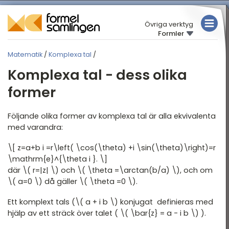
Övriga verktyg
Formler
MATEMATIK
Matematik
/
Komplexa tal
/
FYSIK
MATEMATIK
Komplexa tal - dess olika
KEMI
Översikt
former
Algebra
TABELLER
Följande olika former av komplexa tal är alla ekvivalenta
Aritmetik
med varandra:
Olikheter
\[ z=a+b i =r\left( \cos(\theta) +i \sin(\theta)\right)=r
Proportionalitet
\mathrm{e}^{\theta i }. \]
där \( r=|z| \) och \( \theta =\arctan(b/a) \), och om
Intervall och mängder
\( a=0 \) då gäller \( \theta =0 \).
Funktionslära
Ett komplext tals (\( a + i b \) konjugat definieras med
Den räta linjen och
hjälp av ett sträck över talet ( \( \bar{z} = a - i b \) ).
avstånd