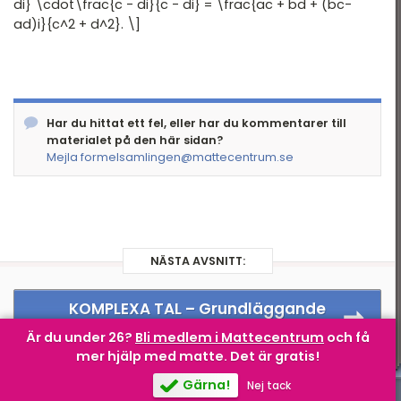
di} \cdot\frac{c - di}{c - di} = \frac{ac + bd + (bc-
Andragradspolynom
ad)i}{c^2 + d^2}. \]
Fakultet och
binomialsatsen
Geometri I
Har du hittat ett fel, eller har du kommentarer till
Geometri II
materialet på den här sidan?
Mejla formelsamlingen@mattecentrum.se
Trigonometri
Komplexa tal
Statistik
NÄSTA AVSNITT:
Infinitesimalkalkyl
KOMPLEXA TAL –
Grundläggande
algebra med komplexa tal
Är du under 26?
Bli medlem i Mattecentrum
och få
mer hjälp med matte.
Det är gratis!
Gärna!
Nej tack