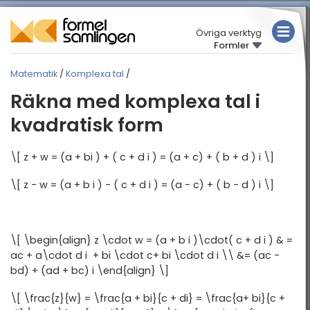
Övriga verktyg
Formler
MATEMATIK
Matematik
/
Komplexa tal
/
FYSIK
MATEMATIK
Räkna med komplexa tal i
KEMI
Översikt
kvadratisk form
Algebra
TABELLER
\[ z + w = (a + bi ) + ( c + d i ) = (a + c) + ( b + d ) i \]
Aritmetik
\[ z - w = (a + b i ) - ( c + d i ) = (a - c) + ( b - d ) i \]
Olikheter
Proportionalitet
Intervall och mängder
\[ \begin{align} z \cdot w = (a + b i )\cdot( c + d i ) & =
ac + a\cdot d i + bi \cdot c+ bi \cdot d i \\ &= (ac -
Funktionslära
bd) + (ad + bc) i \end{align} \]
Den räta linjen och
\[ \frac{z}{w} = \frac{a + bi}{c + di} = \frac{a+ bi}{c +
avstånd