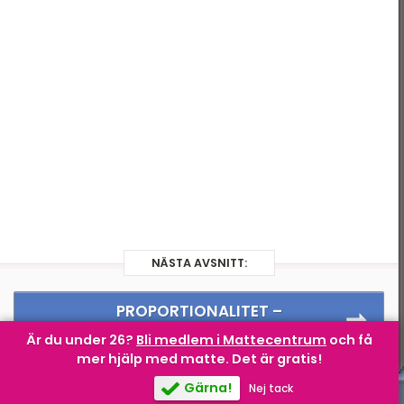
Andragradspolynom
Fakultet och
binomialsatsen
Geometri I
Geometri II
Trigonometri
Komplexa tal
Statistik
NÄSTA AVSNITT:
Infinitesimalkalkyl
PROPORTIONALITET –
Proportionalitet
Är du under 26?
Bli medlem i Mattecentrum
och få
mer hjälp med matte.
Det är gratis!
Gärna!
Nej tack