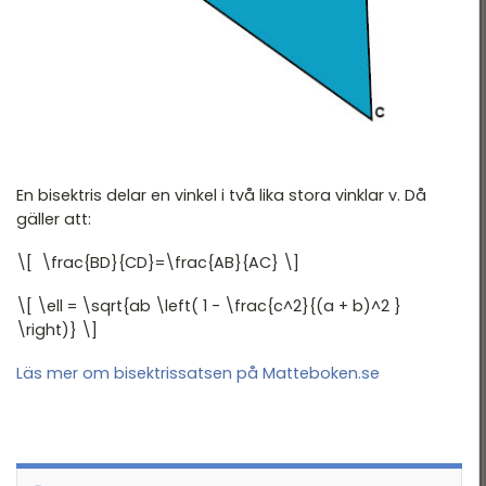
Andragradspolynom
Fakultet och
binomialsatsen
Geometri I
Geometri II
En bisektris delar en vinkel i två lika stora vinklar v. Då
Trigonometri
gäller att:
Komplexa tal
\[ \frac{BD}{CD}=\frac{AB}{AC} \]
Statistik
\[ \ell = \sqrt{ab \left( 1 - \frac{c^2}{(a + b)^2 }
Infinitesimalkalkyl
\right)} \]
Läs mer om bisektrissatsen på Matteboken.se